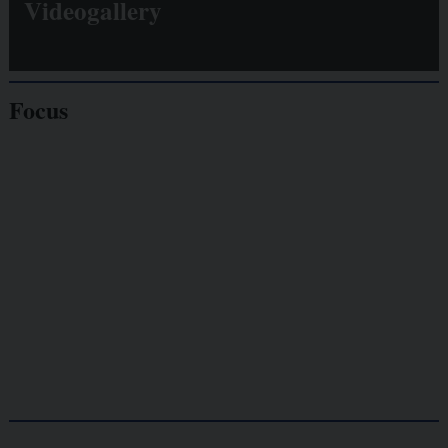
Videogallery
Focus
Giornalisti
minacciati
Lavoro
autonomo
Galassia dell’informazione