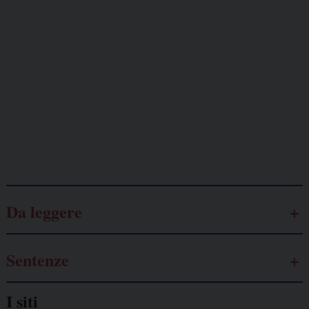
Giornalisti
minacciati
Lavoro
autonomo
Galassia dell’informazione
Da leggere
Sentenze
I siti