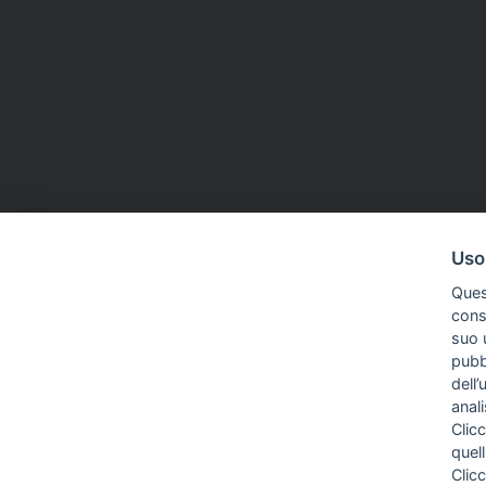
Uso
Ques
conse
suo u
pubbl
COME TI SENTI?
dell’
anal
Clicc
quell
Clic