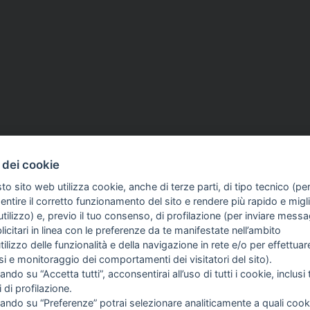
 dei cookie
to sito web utilizza cookie, anche di terze parti, di tipo tecnico (pe
ntire il corretto funzionamento del sito e rendere più rapido e miglio
tilizzo) e, previo il tuo consenso, di profilazione (per inviare messa
icitari in linea con le preferenze da te manifestate nell’ambito
GIORNALISMO E
FASC
utilizzo delle funzionalità e della navigazione in rete e/o per effettuar
INTELLIGENZA
isi e monitoraggio dei comportamenti dei visitatori del sito).
ARTIFICIALE
ando su “Accetta tutti”, acconsentirai all’uso di tutti i cookie, inclusi t
i di profilazione.
cando su “Preferenze” potrai selezionare analiticamente a quali cook