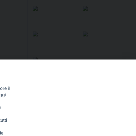
r
re il
I libri
Vedi tutti
ggi
ISTISSIMA
1924 ANATOMIA DI UN
e
OMICIDIO
utti
ie