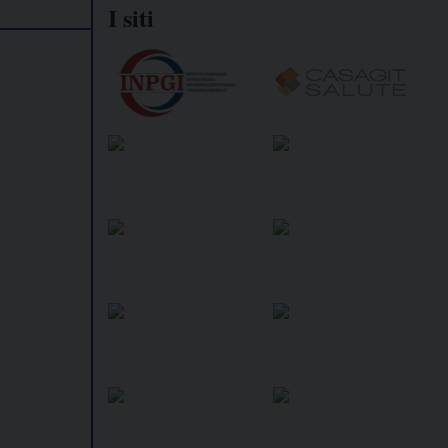
I siti