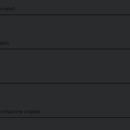
rnalisti
listi
formazione colpita»